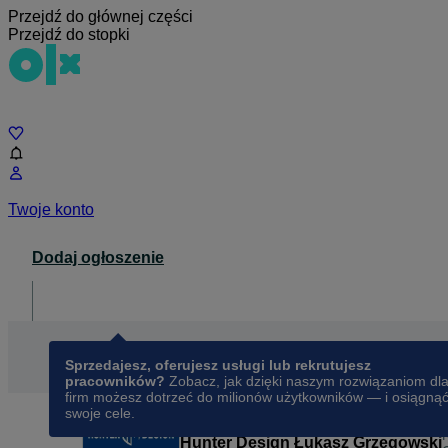
Przejdź do głównej części
Przejdź do stopki
Czat
Twoje konto
Dodaj ogłoszenie
Dla biznesu
opens in a new tab
Sprzedajesz, oferujesz usługi lub rekrutujesz
pracowników?
Zobacz, jak dzięki naszym rozwiązaniom dl
firm możesz dotrzeć do milionów użytkowników — i osiągną
swoje cele.
Hunter Design Łukasz Grzegowski