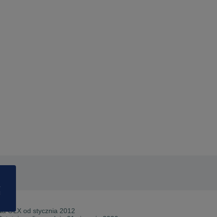
a
ć
Na OLX od
stycznia 2012