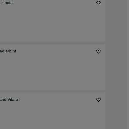
4 zmota
ad arb hf
nd Vitara I